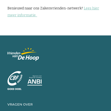
Benieuwd naar ons Zakenvrienden-netwerk?
Lees hier
meer informatie.
Keer
terug
naar
de
homepage
VRAGEN OVER