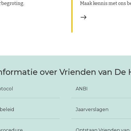
rbegroting.
Maak kennis met ons be
nformatie over Vrienden van De
tocol
ANBI
beleid
Jaarverslagen
procedure
Ontstaan Vrienden van