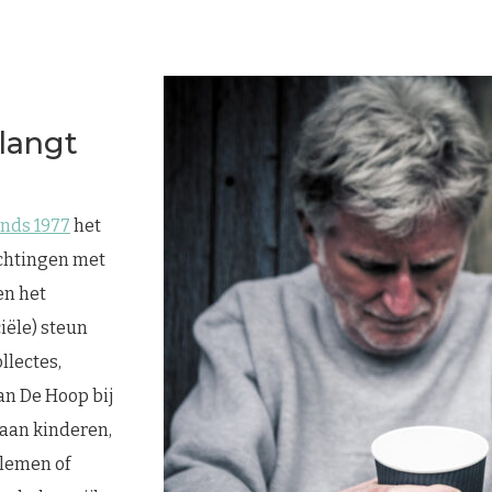
langt
inds 1977
het
chtingen met
en het
iële) steun
llectes,
an De Hoop bij
 aan kinderen,
lemen of