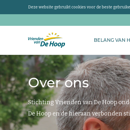
Deze website gebruikt cookies voor de beste gebrui
Zoeken
BELANG VAN 
naar...
Keer
terug
naar
Over ons
de
homepage
Stichting Vrienden van De Hoop ond
De Hoop en de hieraan verbonden st