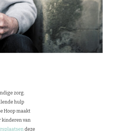
ndige zorg.
llende hulp
 De Hoop maakt
r kinderen van
gsplaatsen
deze