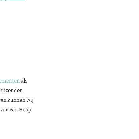
nementen
als
nduizenden
ven kunnen wij
even van Hoop