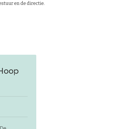
stuur en de directie.
 Hoop
 De