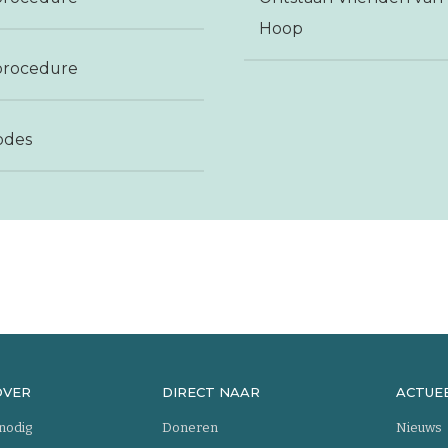
Hoop
procedure
odes
OVER
DIRECT NAAR
ACTUE
 nodig
Doneren
Nieuws