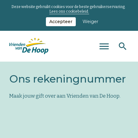
Deze website gebruikt cookies voor de beste gebruikerservaring.
Lees ons cookiebeleid.
Accepteer
Weiger
Zoeken
Zoeken
Zoeken
Toggle
naar...
main
Keer
menu
terug
Ons rekeningnummer
naar
de
homepage
Maak jouw gift over aan Vrienden van De Hoop.