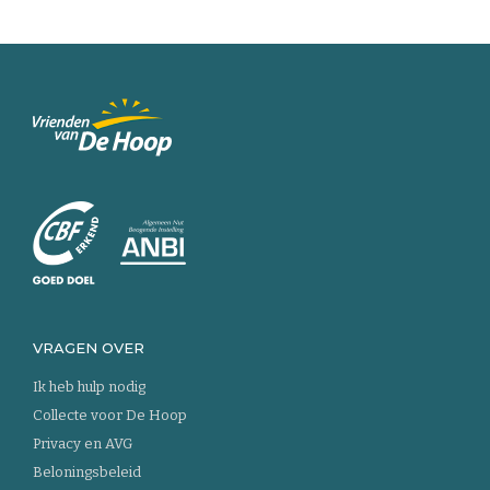
Keer
terug
naar
de
homepage
VRAGEN OVER
Ik heb hulp nodig
Collecte voor De Hoop
Privacy en AVG
Beloningsbeleid