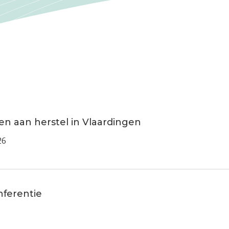
n aan herstel in Vlaardingen
26
nferentie