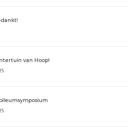
edankt!
ntertuin van Hoop!
25
ubileumsymposium
25