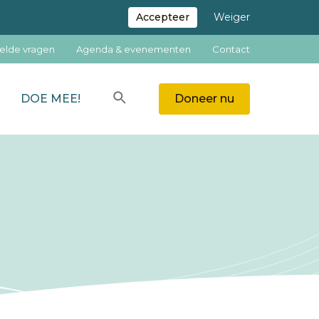
Accepteer
Weiger
elde vragen
Agenda & evenementen
Contact
Zoeken
DOE MEE!
Doneer nu
ZOEKEN