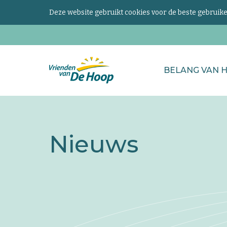
Deze website gebruikt cookies voor de beste gebrui
Zoeken
BELANG VAN 
naar...
Keer
terug
naar
Nieuws
de
homepage