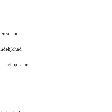
gen vol met
indelijk had
s het tijd voor