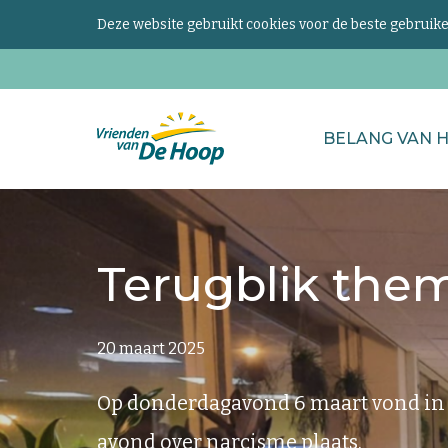
Deze website gebruikt cookies voor de beste gebrui
Zoeken
BELANG VAN 
naar...
Keer
terug
naar
Terugblik the
de
homepage
20 maart 2025
Op donderdagavond 6 maart vond in
avond over narcisme plaats.