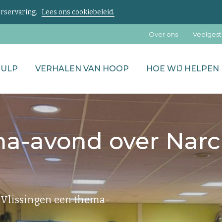
kerservaring.
Lees ons cookiebeleid.
Over ons
Veelgest
HULP
VERHALEN VAN HOOP
HOE WIJ HELPEN
ma-avond over Nar
 Vlissingen een thema-