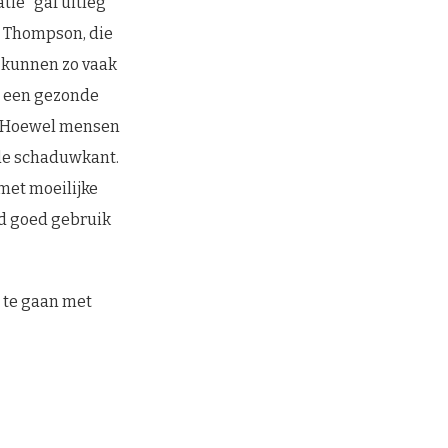
ie” gaf uitleg
e Thompson, die
n kunnen zo vaak
n een gezonde
g. Hoewel mensen
 de schaduwkant.
met moeilijke
rd goed gebruik
 te gaan met