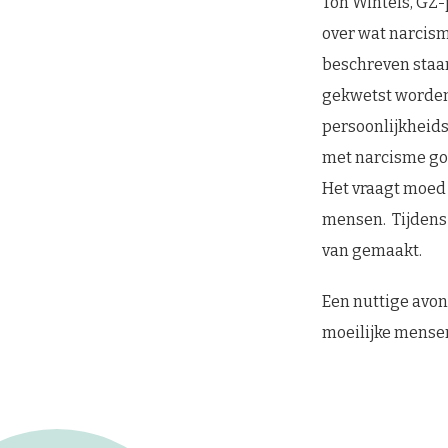
Ton Wintels, GZ-
over wat narcism
beschreven staan
gekwetst worden
persoonlijkheids
met narcisme go
Het vraagt moed 
mensen. Tijdens 
van gemaakt.
Een nuttige avo
moeilijke mense