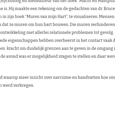
psycholoog en medeauteur van het boek “Macht en Manipulat
e is. Hij maakte een tekening om de gedachten van dr. Bruc
 in zijn boek “Muren van mijn Hart”, te visualiseren. Mense
 dat ze muren om hun hart bouwen. Die muren verhindere
ontwikkeling met allerlei relationele problemen tot gevol
ede eigenschappen hebben overheerst in het contact vaak
en kracht om duidelijk grenzen aan te geven in de omgang 
de avond was er mogelijkheid vragen te stellen en daar we
nd waarop meer inzicht over narcisme en handvatten hoe om
n werd verkregen.