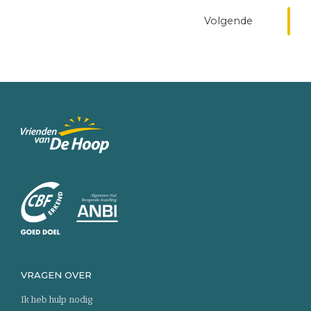
Volgende
Keer
terug
naar
de
homepage
VRAGEN OVER
Ik heb hulp nodig