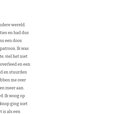
andere wereld.
nties en had dus
oms een doos
patroon. Ik was
e, viel het niet
, overleed en een
ad en stuurden
hebben me over
den meer aan.
rd. Ik woog op
knop ging niet
t is als een