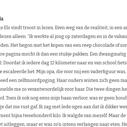
la
Els vindt troost in lezen. Even weg van de realiteit, in een 
j lezen alleen. “Ik werkte al jong op zaterdagen en in de vaka
eden. Het begon met het kopen van een reep chocolade of s
ere pagina mocht ik dan een stukje pakken. Een dwangmatig 
12. Doordat ik iedere dag 12 kilometer naar en van school fietst
e escaleerde het. Mijn opa, die voor mij een vaderfiguur was
deed een zelfmoordpoging. Haar ouders wisten zich geen ra
k voelde me zo verantwoordelijk voor haar. Die twee dingen 
d. Toen ik ook nog eens mijn baan verloor, was er geen hou
e dat me rust gaf. Ik zag met lede ogen aan dat ik dikker we
nt bijna tweehonderd kilo. Ik walgde van mezelf. Maar de 
et uitleggen, maar er was zo’n intens verlangen naar eten. He