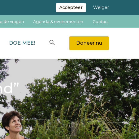
Accepteer
Weiger
elde vragen
Agenda & evenementen
Contact
Zoeken
DOE MEE!
Doneer nu
ZOEKEN
nd”