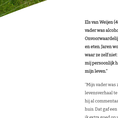
Els van Weijen (4
vader was alcohol
Onvoorwaardelijk
en eten. Jaren wo
waar ze zelf nie
mij persoonlijk h
mijn leven.”
“Mijn vader was 
levensverhaal te 
hij al commentaa
huis. Dat gaf ee
ik extra goed op 