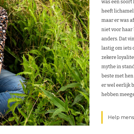
was een soort 
heeft lichamel
maar er was af
niet voor haar
anders. Dat vin
lastig om iets
zekere loyalite
mythe in stan
beste met hen 
er wel eerlijk
hebben meegema
Help mense