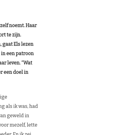
 zelf noemt. Haar
t te zijn.
 gaat Els lezen
t in een patroon
ar leven. “Wat
r een doel in
tige
ng als ik was, had
van geweld in
oor mezelf, lette
eder. En ik zei