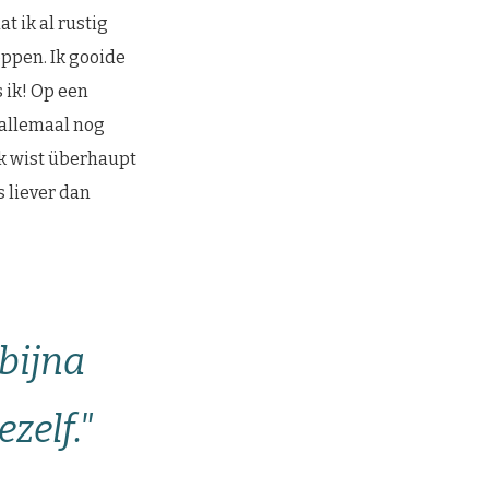
at ik al rustig
oppen. Ik gooide
s ik! Op een
t allemaal nog
 Ik wist überhaupt
s liever dan
bijna
zelf."