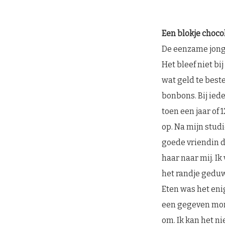
Een blokje choco
De eenzame jonge 
Het bleef niet bi
wat geld te best
bonbons. Bij ied
toen een jaar of 
op. Na mijn studi
goede vriendin 
haar naar mij. I
het randje geduw
Eten was het enig
een gegeven mome
om. Ik kan het ni