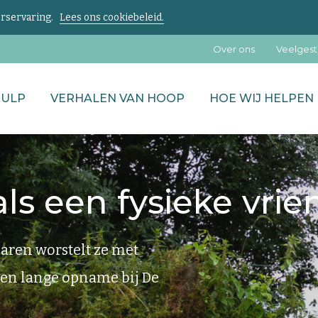
kerservaring.
Lees ons cookiebeleid.
Over ons
Veelgest
HULP
VERHALEN VAN HOOP
HOE WIJ HELPEN
als een fysieke vrie
 Jaren worstelt ze met
Een lange opname bij De