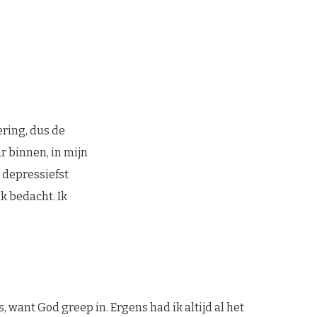
ering, dus de
r binnen, in mijn
 depressiefst
ik bedacht. Ik
, want God greep in. Ergens had ik altijd al het