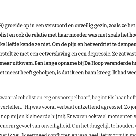
8) groeide op in een verstoord en onveilig gezin, zoals ze het
ist en ook de relatie met haar moeder was niet zoals het hoor
e liefde kende ze niet. Om de pijn en het verdriet te dempen,
rstelt ze met een eetverslaving en een depressie. Ze zat vas
t meer uitkwam. Een lange opname bij De Hoop veranderde ha
et meest heeft geholpen, is dat ik een baan kreeg. Ik had wee
zwaar alcoholist en erg onvoorspelbaar”, begint Els haar hef
vertellen. “Hij was vooral verbaal ontzettend agressief. Zo jo
r op mij en kleineerde hij mij. Er waren ook veel momenten 
n enorm gevoel van onveiligheid. Om het dragelijk te houden v
wat ik zei. Ik vermeed conflicten en was heel lief voor mijn mo