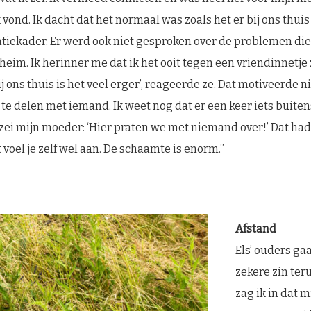
k vond. Ik dacht dat het normaal was zoals het er bij ons thuis
tiekader. Er werd ook niet gesproken over de problemen die
eim. Ik herinner me dat ik het ooit tegen een vriendinnetje 
Bij ons thuis is het veel erger’, reageerde ze. Dat motiveerde n
te delen met iemand. Ik weet nog dat er een keer iets buite
ei mijn moeder: ‘Hier praten we met niemand over!’ Dat had
voel je zelf wel aan. De schaamte is enorm.”
Afstand
Els’ ouders gaa
zekere zin teru
zag ik in dat m