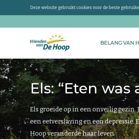
Deze website gebruikt cookies voor de beste gebrui
Zoeken
BELANG VAN 
naar...
Keer
terug
naar
Els: “Eten was 
de
homepage
Els groeide op in een onveilig gezin.
een eetverslaving en een depressie. 
Hoop veranderde haar leven.