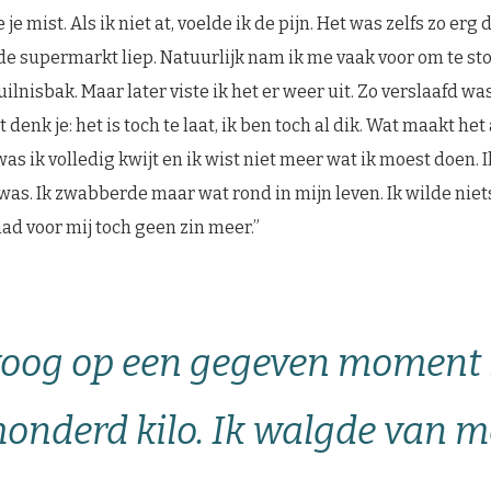
 je mist. Als ik niet at, voelde ik de pijn. Het was zelfs zo erg d
 de supermarkt liep. Natuurlijk nam ik me vaak voor om te st
vuilnisbak. Maar later viste ik het er weer uit. Zo verslaafd wa
nk je: het is toch te laat, ik ben toch al dik. Wat maakt he
was ik volledig kwijt en ik wist niet meer wat ik moest doen.
was. Ik zwabberde maar wat rond in mijn leven. Ik wilde niet
ad voor mij toch geen zin meer.”
woog op een gegeven moment 
onderd kilo. Ik walgde van me