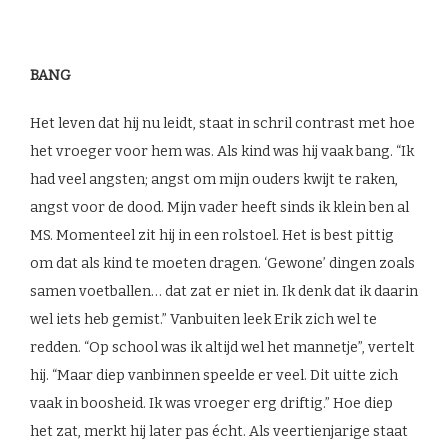
BANG
Het leven dat hij nu leidt, staat in schril contrast met hoe
het vroeger voor hem was. Als kind was hij vaak bang. “Ik
had veel angsten; angst om mijn ouders kwijt te raken,
angst voor de dood. Mijn vader heeft sinds ik klein ben al
MS. Momenteel zit hij in een rolstoel. Het is best pittig
om dat als kind te moeten dragen. ‘Gewone’ dingen zoals
samen voetballen… dat zat er niet in. Ik denk dat ik daarin
wel iets heb gemist.” Vanbuiten leek Erik zich wel te
redden. “Op school was ik altijd wel het mannetje”, vertelt
hij. “Maar diep vanbinnen speelde er veel. Dit uitte zich
vaak in boosheid. Ik was vroeger erg driftig.” Hoe diep
het zat, merkt hij later pas écht. Als veertienjarige staat