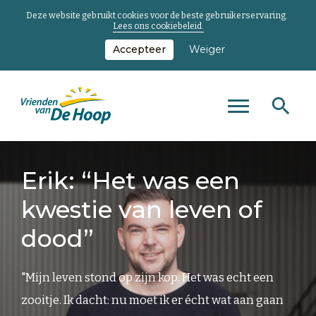
Deze website gebruikt cookies voor de beste gebruikerservaring.
Lees ons cookiebeleid.
Accepteer
Weiger
Zoeken
Zoeken
Zoeken
Toggle
naar...
main
Keer
menu
terug
Erik: “Het was een
naar
de
kwestie van leven of
homepage
dood”
"Mijn leven stond op zijn kop. Het was echt een
zooitje. Ik dacht: nu moet ik er écht wat aan gaan