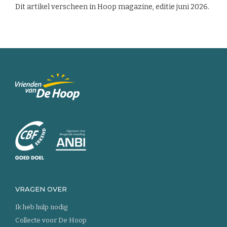
Dit artikel verscheen in Hoop magazine, editie juni 2026.
Keer
terug
naar
de
homepage
VRAGEN OVER
Ik heb hulp nodig
Collecte voor De Hoop