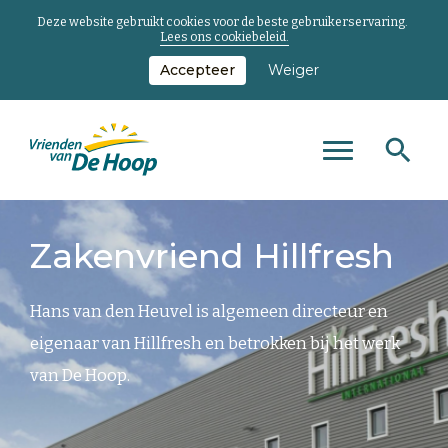
Deze website gebruikt cookies voor de beste gebruikerservaring.
Lees ons cookiebeleid.
Accepteer
Weiger
Zoeken
Zoeken
Zoeken
Toggle
naar...
main
Keer
menu
terug
Zakenvriend Hillfresh
naar
de
homepage
Hans van den Heuvel is algemeen directeur en
eigenaar van Hillfresh en betrokken bij het werk
van De Hoop.