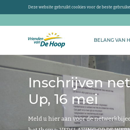
Deze website gebruikt cookies voor de beste gebrui
Zoeken
BELANG VAN 
naar...
Keer
terug
naar
Inschrijven ne
de
homepage
Up, 16 mei
Meld u hier aan voor de netwerkbije