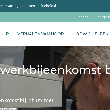
kerservaring.
Lees ons cookiebeleid.
Over ons
Veelgest
HULP
VERHALEN VAN HOOP
HOE WIJ HELPEN
twerkbijeenkomst b
enkomst bij Job Up, met