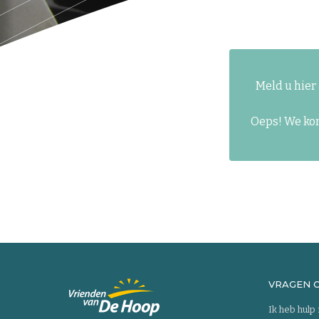
Meld u hier
Oeps! We kon
VRAGEN 
Ik heb hulp