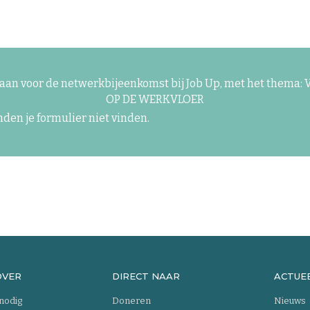
 aan voor de netwerkbijeenkomst bij Job Up, met het thema
OP DE WERKVLOER
den je formulier niet vinden.
OVER
DIRECT NAAR
ACTUE
 nodig
Doneren
Nieuws