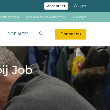
Accepteer
Weiger
elde vragen
Agenda & evenementen
Contact
Zoeken
DOE MEE!
Doneer nu
ZOEKEN
ij Job