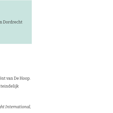
in Dordrecht
ënt van De Hoop.
iteindelijk
ght International
,