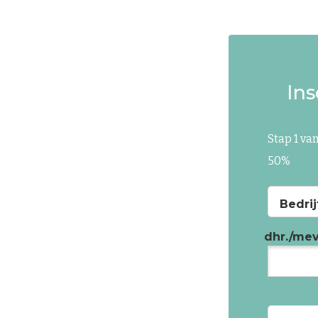
In
Stap
1
va
50%
Bedri
dhr./mev