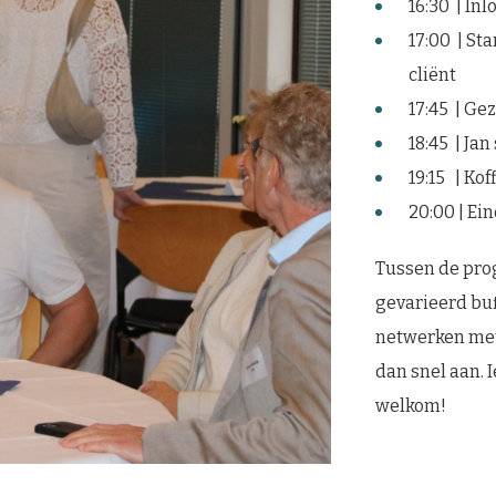
16:30 | Inl
17:00 | S
cliënt
17:45 | Ge
18:45 | Jan
19:15 | Kof
20:00 | E
Tussen de pro
gevarieerd buf
netwerken met 
dan snel aan. 
welkom!