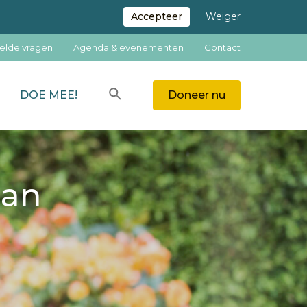
Accepteer
Weiger
elde vragen
Agenda & evenementen
Contact
Zoeken
DOE MEE!
Doneer nu
ZOEKEN
Jan