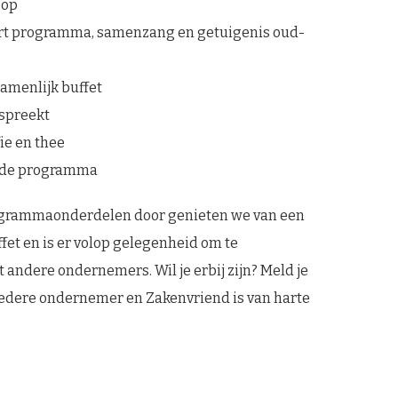
oop
tart programma, samenzang en getuigenis oud-
zamenlijk buffet
 spreekt
fie en thee
inde programma
grammaonderdelen door genieten we van een
fet en is er volop gelegenheid om te
andere ondernemers. Wil je erbij zijn? Meld je
Iedere ondernemer en Zakenvriend is van harte