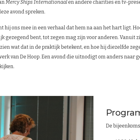
van
Mercy Ships Internationaal
en andere charities en tv-pres
l deze avond spreken.
hij ons mee in een verhaal dat hem na aan het hart ligt. Hoe 
ijk gezegend bent, tot zegen mag zijn voor anderen. Vanuit z
j zien wat dat in de praktijk betekent, en hoe hij diezelfde ze
 werk van De Hoop. Een avond die uitnodigt om anders naar 
kijken.
Progr
De bijeenkomst