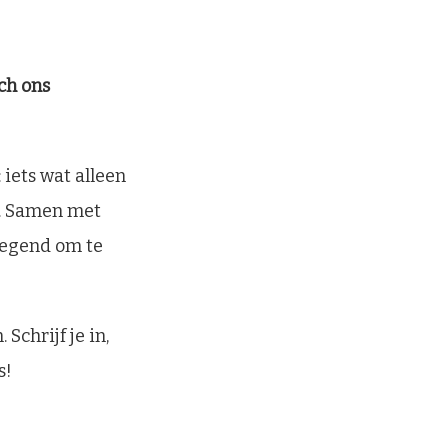
ch ons
iets wat alleen
s. Samen met
ezegend om te
 Schrijf je in,
s!