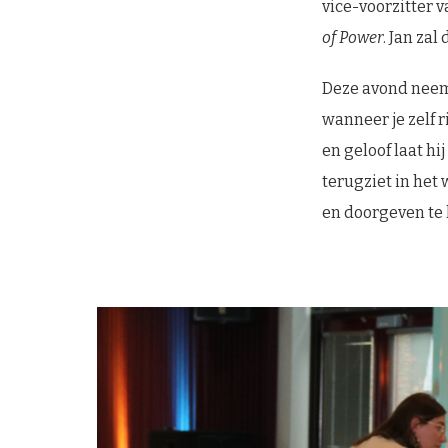
vice-voorzitter 
of Power
. Jan za
Deze avond neemt 
wanneer je zelf r
en geloof laat hi
terugziet in het
en doorgeven te 