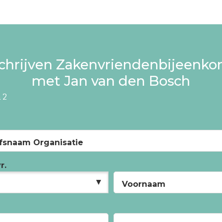
schrijven Zakenvriendenbijeenko
met Jan van den Bosch
n
2
jfsnaam Organisatie
r.
Voornaam