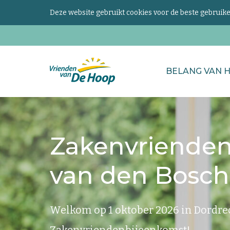
Deze website gebruikt cookies voor de beste gebrui
Zoeken
BELANG VAN 
naar...
Keer
terug
naar
Zakenvrienden
de
homepage
van den Bosch
Welkom op 1 oktober 2026 in Dordrec