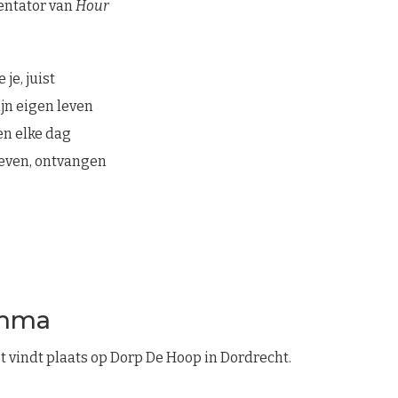
entator van
Hour
je, juist
ijn eigen leven
gen elke dag
geven, ontvangen
amma
 vindt plaats op Dorp De Hoop in Dordrecht.