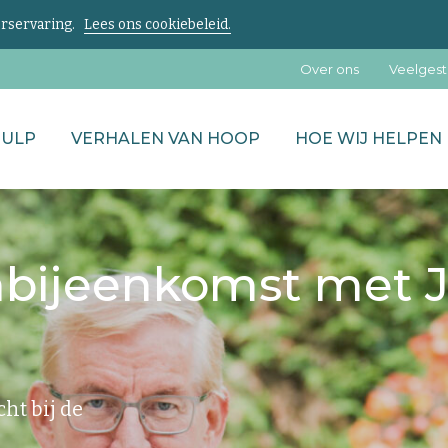
kerservaring.
Lees ons cookiebeleid.
Over ons
Veelgest
HULP
VERHALEN VAN HOOP
HOE WIJ HELPEN
bijeenkomst met 
ht bij de