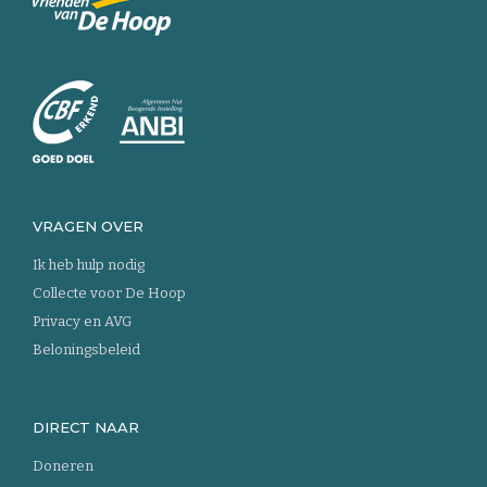
Keer
terug
naar
de
homepage
VRAGEN OVER
Ik heb hulp nodig
Collecte voor De Hoop
Privacy en AVG
Beloningsbeleid
DIRECT NAAR
Doneren