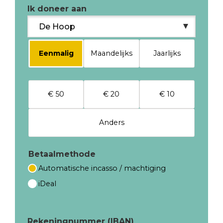
Ik doneer aan
Eenmalig
Maandelijks
Jaarlijks
€ 50
€ 20
€ 10
Anders
Betaalmethode
Automatische incasso / machtiging
iDeal
Rekeningnummer (IBAN)