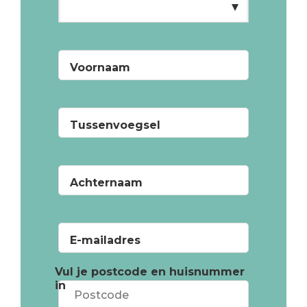
Voornaam
Tussenvoegsel
Achternaam
E-mailadres
Vul je postcode en huisnummer
in