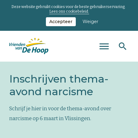
Deze website gebruikt cookies voor de beste gebruikerservaring.
Lees ons cookiebeleid.
Accepteer
Weiger
Zoeken
Zoeken
Zoeken
Toggle
naar...
main
Keer
menu
terug
Inschrijven thema-
naar
de
avond narcisme
homepage
Schrijf je hier in voor de thema-avond over
narcisme op 6 maart in Vlissingen.