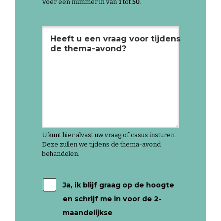
Voer een nummer in van
1
tot
50
.
Heeft u een vraag voor tijdens
de thema-avond?
U kunt hier alvast uw vraag of casus insturen.
Deze zullen we tijdens de thema-avond
behandelen.
Ja, ik blijf graag op de hoogte
en schrijf me in voor de 2-
maandelijkse