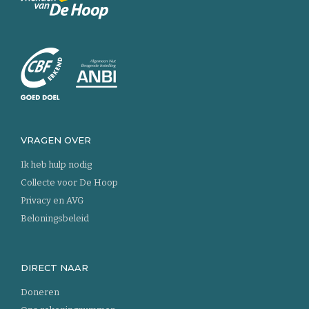
Keer
terug
naar
de
homepage
VRAGEN OVER
Ik heb hulp nodig
Collecte voor De Hoop
Privacy en AVG
Beloningsbeleid
DIRECT NAAR
Doneren