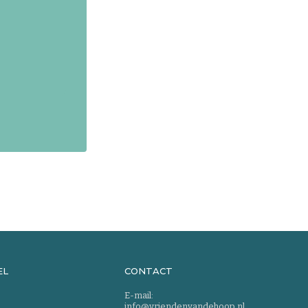
EL
CONTACT
E-mail:
info@vriendenvandehoop.nl