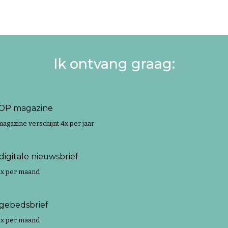
Ik ontvang graag:
OP magazine
magazine verschijnt 4x per jaar
digitale nieuwsbrief
 1x per maand
gebedsbrief
 1x per maand