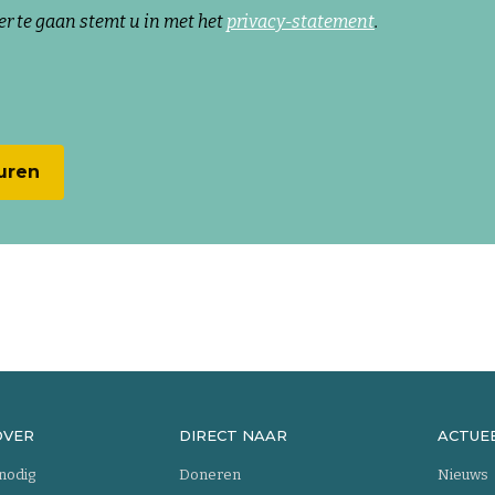
er te gaan stemt u in met het
privacy-statement
.
OVER
DIRECT NAAR
ACTUE
 nodig
Doneren
Nieuws