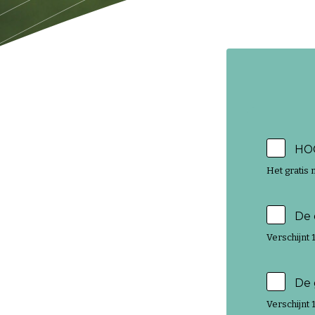
HO
Het gratis 
De 
Verschijnt
De 
Verschijnt