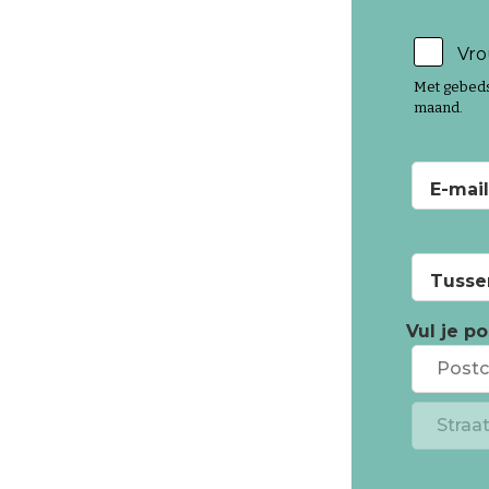
Vro
Met gebedsp
maand.
E-mai
Tusse
Vul je p