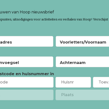
uwen van Hoop nieuwsbrief
unten, uitnodigingen voor activiteiten en verhalen van Hoop! Verschijnt 
ladres
Voorletters/Voornaam
nvoegsel
Achternaam
ostcode en huisnummer in