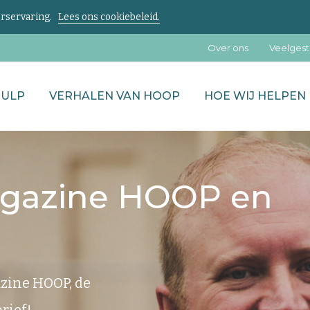
kerservaring.
Lees ons cookiebeleid.
Over ons
Veelgest
HULP
VERHALEN VAN HOOP
HOE WIJ HELPEN
agazine HOOP en
gazine HOOP, de