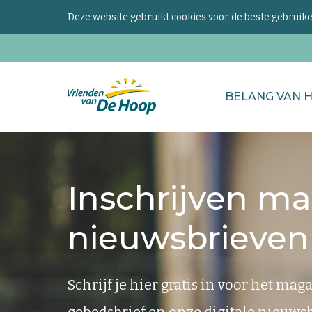
Deze website gebruikt cookies voor de beste gebrui
Zoeken
BELANG VAN 
naar...
Keer
terug
naar
Inschrijven m
de
homepage
nieuwsbrieven
Schrijf je hier gratis in voor het ma