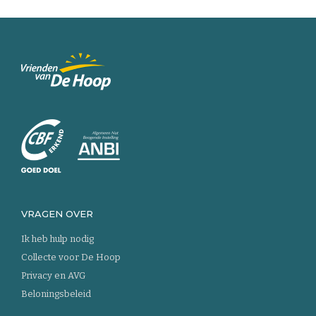
Keer
terug
naar
de
homepage
VRAGEN OVER
Ik heb hulp nodig
Collecte voor De Hoop
Privacy en AVG
Beloningsbeleid