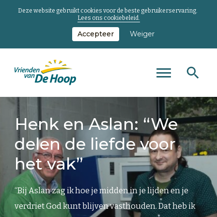
Deze website gebruikt cookies voor de beste gebruikerservaring.
Lees ons cookiebeleid.
Accepteer
Weiger
Zoeken
Zoeken
Zoeken
Toggle
naar...
main
Keer
menu
terug
Henk en Aslan: “We
naar
de
delen de liefde voor
homepage
het vak”
“Bij Aslan zag ik hoe je midden in je lijden en je
verdriet God kunt blijven vasthouden. Dat heb ik