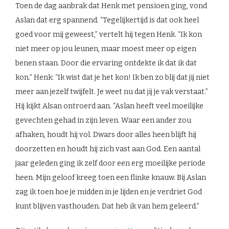
Toen de dag aanbrak dat Henk met pensioen ging, vond
Aslan dat erg spannend. “Tegelijkertijd is dat ook heel
goed voor mij geweest,” vertelt hij tegen Henk. “Ik kon
niet meer op jou leunen, maar moest meer op eigen
benen staan. Door die ervaring ontdekte ik dat ik dat
kon.” Henk: “Ik wist dat je het kon! Ik ben zo blij dat jij niet
meer aan jezelf twijfelt. Je weet nu dat jij je vak verstaat.”
Hij kijkt Alsan ontroerd aan. “Aslan heeft veel moeilijke
gevechten gehad in zijn leven. Waar een ander zou
afhaken, houdt hij vol. Dwars door alles heen blijft hij
doorzetten en houdt hij zich vast aan God. Een aantal
jaar geleden ging ik zelf door een erg moeilijke periode
heen. Mijn geloof kreeg toen een flinke knauw. Bij Aslan
zag ik toen hoe je midden in je lijden en je verdriet God
kunt blijven vasthouden. Dat heb ik van hem geleerd.”