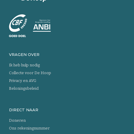
Keer
terug
naar
de
homepage
VRAGEN OVER
Ik heb hulp nodig
Collecte voor De Hoop
Privacy en AVG
Beloningsbeleid
DIRECT NAAR
Doneren
Ons rekeningnummer